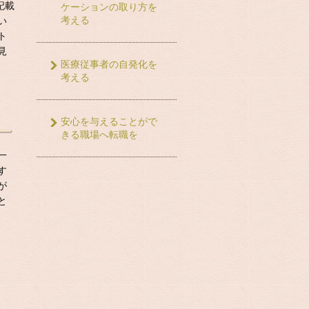
記載
ケーションの取り方を
考える
い
ト
見
医療従事者の自発化を
考える
安心を与えることがで
きる職場へ転職を
一
す
が
と