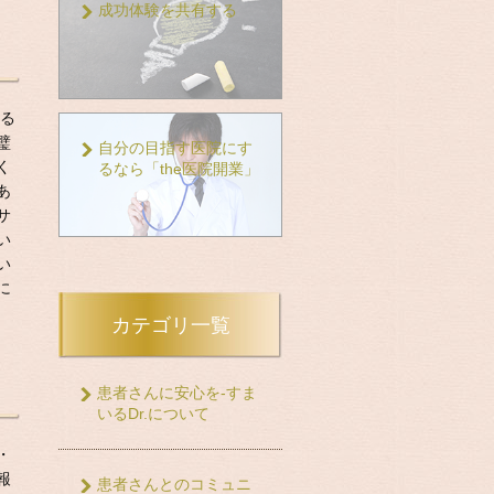
成功体験を共有する
える
璧
自分の目指す医院にす
く
るなら「the医院開業」
あ
サ
い
い
に
カテゴリ一覧
患者さんに安心を-すま
いるDr.について
・
報
患者さんとのコミュニ