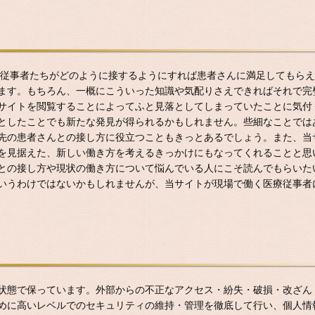
医療従事者たちがどのように接するようにすれば患者さんに満足してもら
ます。もちろん、一概にこういった知識や気配りさえできればそれで完
サイトを閲覧することによってふと見落としてしまっていたことに気付
としたことでも新たな発見が得られるかもしれません。些細なことでは
先の患者さんとの接し方に役立つこともきっとあるでしょう。また、当
を見据えた、新しい働き方を考えるきっかけにもなってくれることと思
との接し方や現状の働き方について悩んでいる人にこそ読んでもらいた
いうわけではないかもしれませんが、当サイトが現場で働く医療従事者
状態で保っています。外部からの不正なアクセス・紛失・破損・改ざん
めに高いレベルでのセキュリティの維持・管理を徹底して行い、個人情