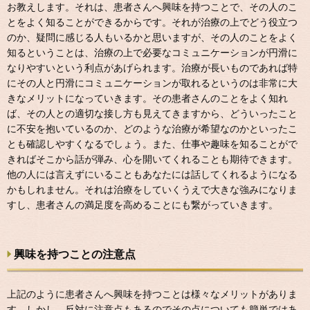
お教えします。それは、患者さんへ興味を持つことで、その人のこ
とをよく知ることができるからです。それが治療の上でどう役立つ
のか、疑問に感じる人もいるかと思いますが、その人のことをよく
知るということは、治療の上で必要なコミュニケーションが円滑に
なりやすいという利点があげられます。治療が長いものであれば特
にその人と円滑にコミュニケーションが取れるというのは非常に大
きなメリットになっていきます。その患者さんのことをよく知れ
ば、その人との適切な接し方も見えてきますから、どういったこと
に不安を抱いているのか、どのような治療が希望なのかといったこ
とも確認しやすくなるでしょう。また、仕事や趣味を知ることがで
きればそこから話が弾み、心を開いてくれることも期待できます。
他の人には言えずにいることもあなたには話してくれるようになる
かもしれません。それは治療をしていくうえで大きな強みになりま
すし、患者さんの満足度を高めることにも繋がっていきます。
興味を持つことの注意点
上記のように患者さんへ興味を持つことは様々なメリットがありま
す。しかし、反対に注意点もあるのでその点についても簡単ではあ