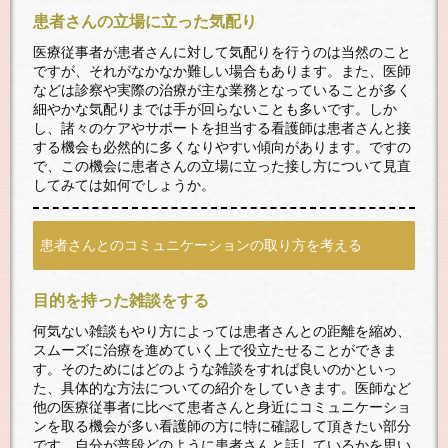
患者さんの立場に立った気配り
医療従事者が患者さんに対して気配りを行うのは当然のこと
ですが、それがなかなか難しい場合もあります。また、医師
などは診察や実際の治療が主な業務となっていることが多く
細やかな気配りまでは手が回らないことも多いです。しか
し、諸々のケアやサポートを担当する看護師は患者さんと接
する機会も必然的に多くなりやすい傾向があります。ですの
で、この機会に患者さんの立場に立った接し方について見直
してみては如何でしょうか。
患者さんとのコミュニケーションの取り方を考える
目的を持った雑談をする
何気ない雑談もやり方によっては患者さんとの距離を縮め、
スムーズに治療を進めていく上で役立たせることができま
す。そのためにはどのような雑談をすれば良いのかといっ
た、具体的な方法についての紹介をしていきます。医師など
他の医療従事者に比べて患者さんと身近にコミュニケーショ
ンを取る機会が多い看護師の方に特に確認して頂きたい部分
です。自分が普段どのように患者さんと話しているかを思い